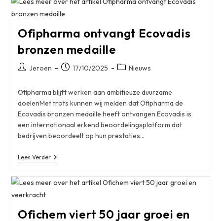
Noodzaak
Van
Betrouwbare
API-
Ofipharma ontvangt Ecovadis
Leveranciers
In
bronzen medaille
Een
Veranderende
Wereldmarkt
Bericht
Bericht
Berichtcategorie:
Jeroen
17/10/2025
Nieuws
auteur:
gepubliceerd
op:
Ofipharma blijft werken aan ambitieuze duurzame
doelenMet trots kunnen wij melden dat Ofipharma de
Ecovadis bronzen medaille heeft ontvangen.Ecovadis is
een internationaal erkend beoordelingsplatform dat
bedrijven beoordeelt op hun prestaties…
Ofipharma
Lees Verder
Ontvangt
Ecovadis
Bronzen
Medaille
Ofichem viert 50 jaar groei en