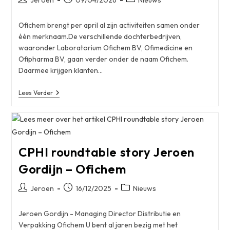
Jeroen
09/04/2026
Nieuws
auteur:
gepubliceerd
op:
Ofichem brengt per april al zijn activiteiten samen onder
één merknaam.De verschillende dochterbedrijven,
waaronder Laboratorium Ofichem BV, Ofimedicine en
Ofipharma BV, gaan verder onder de naam Ofichem.
Daarmee krijgen klanten…
Ofichem
Lees Verder
Bundelt
Krachten
Onder
Één
Naam
CPHI roundtable story Jeroen
Gordijn – Ofichem
Bericht
Bericht
Berichtcategorie:
Jeroen
16/12/2025
Nieuws
auteur:
gepubliceerd
op:
Jeroen Gordijn - Managing Director Distributie en
Verpakking Ofichem U bent al jaren bezig met het