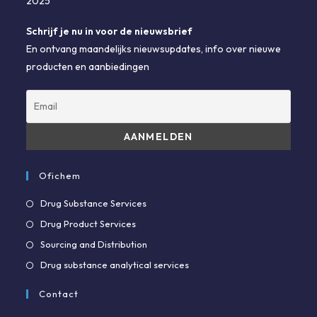
Schrijf je nu in voor de nieuwsbrief
En ontvang maandelijks nieuwsupdates, info over nieuwe
producten en aanbiedingen
Ofichem
Opent
Drug Substance Services
in
Opent
Drug Product Services
een
in
Opent
Sourcing and Distribution
nieuwe
een
in
Opent
Drug substance analytical services
tab
nieuwe
een
in
tab
Contact
nieuwe
een
tab