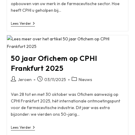
opbouwen van uw merk in de farmaceutische sector. Hoe
heeft CPHI u geholpen bij…
CPHI
Lees Verder
Roundtable
Story
Jeroen
Gordijn
–
Ofichem
50 jaar Ofichem op CPHI
Frankfurt 2025
Bericht
Bericht
Berichtcategorie:
Jeroen
03/11/2025
Nieuws
auteur:
gepubliceerd
op:
Van 28 tot en met 30 oktober was Ofichem aanwezig op
CPHI Frankfurt 2025, hét internationale ontmoetingspunt
voor de farmaceutische industrie. Dit jaar was extra
bijzonder: we vierden ons 50-jarig…
50
Lees Verder
Jaar