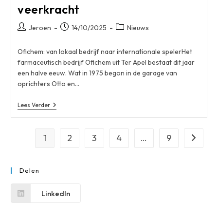
veerkracht
Bericht
Bericht
Berichtcategorie:
Jeroen
14/10/2025
Nieuws
auteur:
gepubliceerd
op:
Ofichem: van lokaal bedrijf naar internationale spelerHet
farmaceutisch bedrijf Ofichem uit Ter Apel bestaat dit jaar
een halve eeuw. Wat in 1975 begon in de garage van
oprichters Otto en…
Ofichem
Lees Verder
Viert
50
Jaar
Groei
1
2
3
4
…
9
Naar vo
En
Veerkracht
Delen
LinkedIn