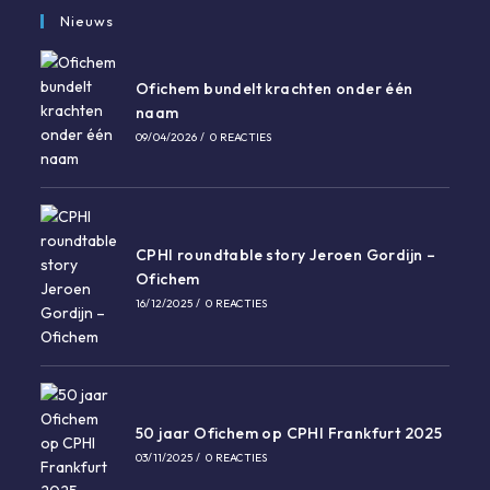
in
Nieuws
een
nieuwe
Ofichem bundelt krachten onder één
tab
naam
09/04/2026
/
0 REACTIES
CPHI roundtable story Jeroen Gordijn –
Ofichem
16/12/2025
/
0 REACTIES
50 jaar Ofichem op CPHI Frankfurt 2025
03/11/2025
/
0 REACTIES