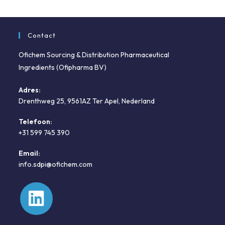
Contact
Ofichem Sourcing & Distribution Pharmaceutical
Ingredients (Ofipharma BV)
Adres:
Drenthweg 25, 9561AZ Ter Apel, Nederland
Telefoon:
+31 599 745 390
Opent
Email:
in
Opent
info.sdpi@ofichem.com
je
in
toepassing
je
toepassing
Opent