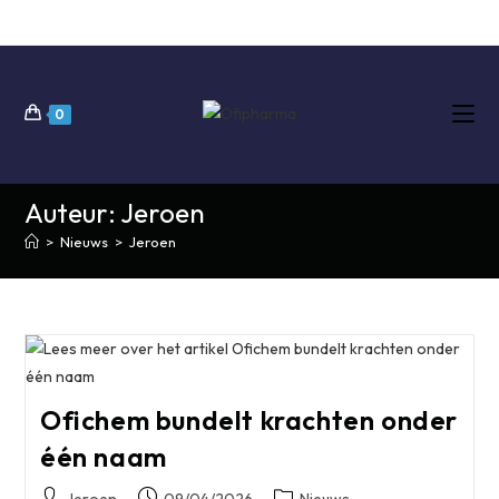
Ga
naar
inhoud
0
Auteur:
Jeroen
>
Nieuws
>
Jeroen
Ofichem bundelt krachten onder
één naam
Bericht
Bericht
Berichtcategorie: