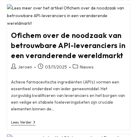
Ofichem
Op
CPHI
Frankfurt
2025
Ofichem over de noodzaak van
betrouwbare API-leveranciers in
een veranderende wereldmarkt
Bericht
Bericht
Berichtcategorie:
Jeroen
03/11/2025
Nieuws
auteur:
gepubliceerd
op:
Actieve farmaceutische ingrediënten (API’s) vormen een
essentieel onderdeel van ieder geneesmiddel. Het
zorgvuldig kwalificeren van leveranciers en het borgen van
een veilige en stabiele toeleveringsketen zijn cruciale
elementen binnen de…
Ofichem
Lees Verder
Over
De