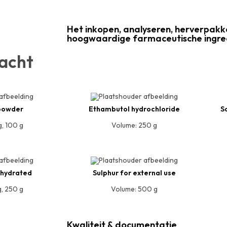
Het inkopen, analyseren, herverpakk
hoogwaardige farmaceutische ingredi
acht
powder
Ethambutol hydrochloride
S
g, 100 g
Volume: 250 g
l hydrated
Sulphur for external use
, 250 g
Volume: 500 g
Kwaliteit & documentatie