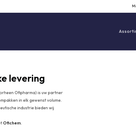
M
Assort
ke levering
orheen Ofipharma) is uw partner
mpakken in elk gewenst volume.
utische industrie bieden wij
et
Ofichem
.