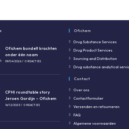
s
Ofichem
Drug Substance Services
Ofichem bundelt krachten
Drug Product Services
onder één naam
Sourcing and Distribution
09/04/2026
/
0 REACTIES
Drug substance analytical servi
Contact
Over ons
CPHI roundtable story
Jeroen Gordijn – Ofichem
Contactformulier
16/12/2025
/
0 REACTIES
Verzenden en retourneren
FAQ
Algemene voorwaarden