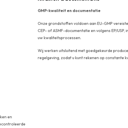
GMP-kwaliteit en documentatie
Onze grondstoffen voldoen aan EU-GMP vereisten
CEP- of ASMF-documentatie en volgens EP/USP, in
uw kwaliteitsprocessen.
Wij werken uitsluitend met goedgekeurde produc
regelgeving, zodat u kunt rekenen op constante kwa
kken en
gecontroleerde