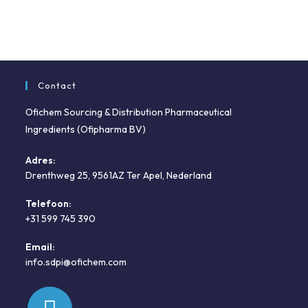
Contact
Ofichem Sourcing & Distribution Pharmaceutical
Ingredients (Ofipharma BV)
Adres:
Drenthweg 25, 9561AZ Ter Apel, Nederland
Telefoon:
+31 599 745 390
Opent
Email:
in
Opent
info.sdpi@ofichem.com
je
in
toepassing
je
toepassing