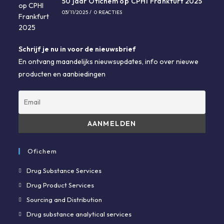
50 jaar Ofichem op CPHI Frankfurt 2025
03/11/2025
/
0 REACTIES
Schrijf je nu in voor de nieuwsbrief
En ontvang maandelijks nieuwsupdates, info over nieuwe
producten en aanbiedingen
Ofichem
Opent
Drug Substance Services
in
Opent
Drug Product Services
een
in
Opent
Sourcing and Distribution
nieuwe
een
in
Opent
Drug substance analytical services
tab
nieuwe
een