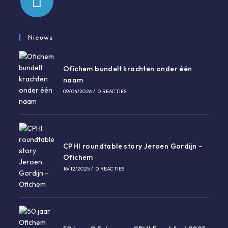
Opent
in
Nieuws
een
nieuwe
Ofichem bundelt krachten onder één
tab
naam
09/04/2026
/
0 REACTIES
CPHI roundtable story Jeroen Gordijn –
Ofichem
16/12/2025
/
0 REACTIES