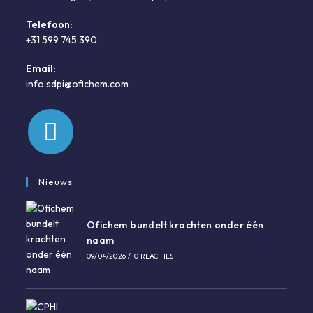
Telefoon:
+31 599 745 390
Opent
Email:
in
Opent
info.sdpi@ofichem.com
je
in
toepassing
je
toepassing
Opent
in
Nieuws
een
nieuwe
Ofichem bundelt krachten onder één
tab
naam
09/04/2026
/
0 REACTIES