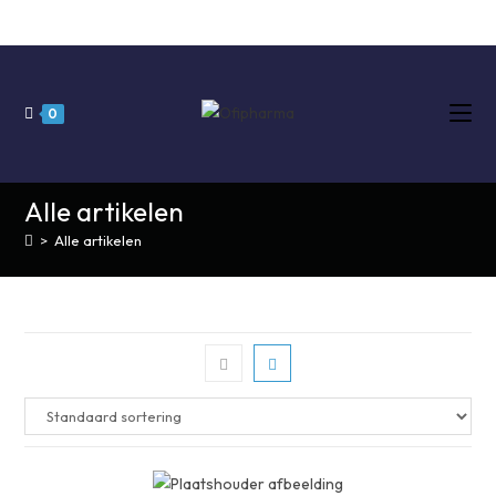
Ga
naar
inhoud
0
Alle artikelen
>
Alle artikelen