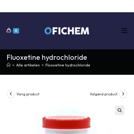
Ga
naar
inhoud
0
Fluoxetine hydrochloride
>
Alle artikelen
>
Fluoxetine hydrochloride
Vorig product
Volgend product