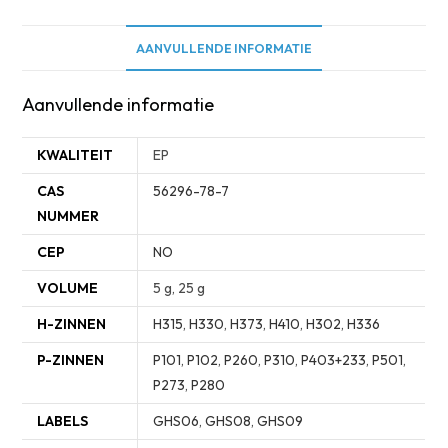
AANVULLENDE INFORMATIE
Aanvullende informatie
KWALITEIT
EP
CAS
56296-78-7
NUMMER
CEP
NO
VOLUME
5 g, 25 g
H-ZINNEN
H315
,
H330
,
H373
,
H410
,
H302
,
H336
P-ZINNEN
P101
,
P102
,
P260
,
P310
,
P403+233
,
P501
,
P273
,
P280
LABELS
GHS06
,
GHS08
,
GHS09