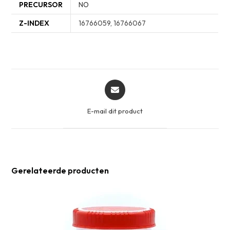
PRECURSOR
NO
Z-INDEX
16766059, 16766067
Opent
in
een
E-mail dit product
nieuw
venster
Gerelateerde producten