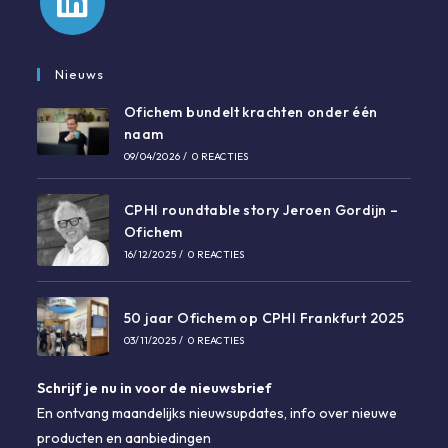
Opent
in
Nieuws
een
Ofichem bundelt krachten onder één
nieuwe
naam
tab
09/04/2026
/
0 REACTIES
CPHI roundtable story Jeroen Gordijn –
Ofichem
16/12/2025
/
0 REACTIES
50 jaar Ofichem op CPHI Frankfurt 2025
03/11/2025
/
0 REACTIES
Schrijf je nu in voor de nieuwsbrief
En ontvang maandelijks nieuwsupdates, info over nieuwe
producten en aanbiedingen