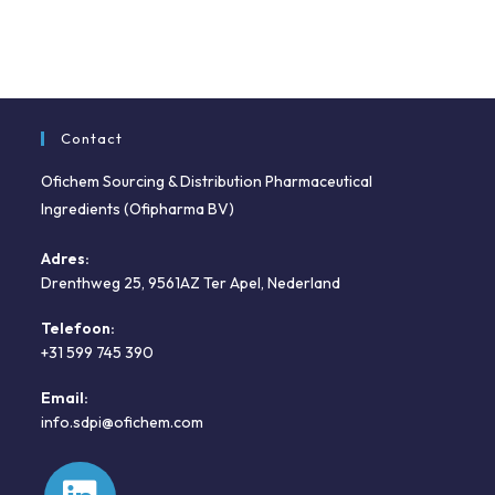
Contact
Ofichem Sourcing & Distribution Pharmaceutical
Ingredients (Ofipharma BV)
Adres:
Drenthweg 25, 9561AZ Ter Apel, Nederland
Telefoon:
+31 599 745 390
Opent
Email:
in
Opent
info.sdpi@ofichem.com
je
in
toepassing
je
toepassing