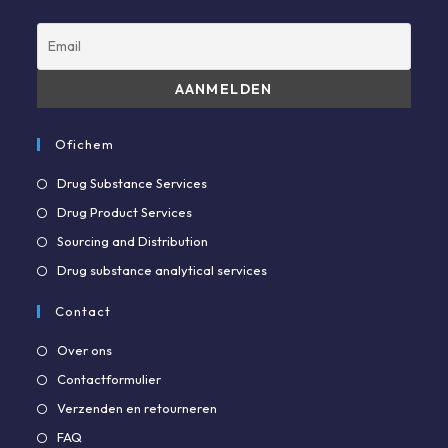
Ofichem
Opent
Drug Substance Services
in
Opent
Drug Product Services
een
in
Opent
Sourcing and Distribution
nieuwe
een
in
Opent
Drug substance analytical services
tab
nieuwe
een
in
tab
Contact
nieuwe
een
tab
nieuwe
Opent
Over ons
tab
in
Opent
Contactformulier
een
in
Opent
Verzenden en retourneren
nieuwe
een
in
Opent
FAQ