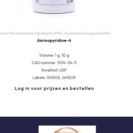
ctive Pharmaceutical Ingredients (APIs)
,
Farmaceutische grondstoffen
Aminopyridine-4
Volume: 1 g, 10 g
CAS nummer: 504-24-5
Kwaliteit: USP
Labels: GHS06, GHS09
Log in voor prijzen en bestellen