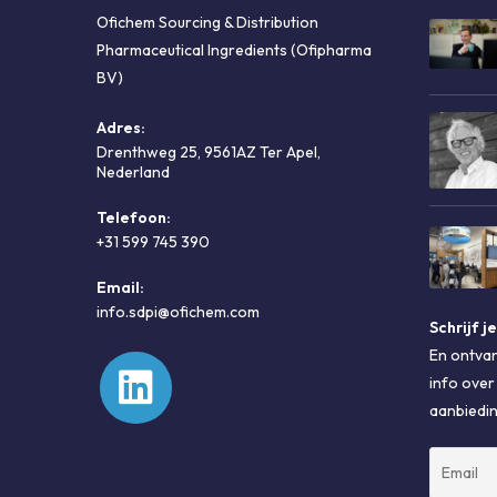
Ofichem Sourcing & Distribution
Pharmaceutical Ingredients (Ofipharma
BV)
Adres:
Drenthweg 25, 9561AZ Ter Apel,
Nederland
Telefoon:
+31 599 745 390
Opent
Email:
in
Opent
info.sdpi@ofichem.com
je
Schrijf j
in
toepassing
je
En ontvan
toepassing
info over
aanbiedi
Opent
in
een