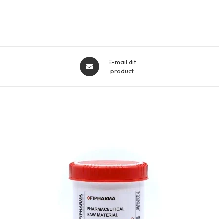
Opent
E-mail dit
in
product
een
nieuw
venster