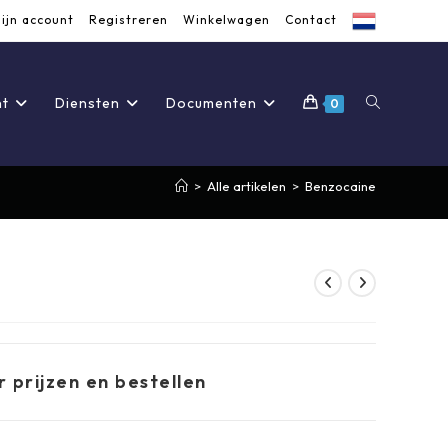
ijn account
Registreren
Winkelwagen
Contact
Toggle
nt
Diensten
Documenten
0
>
Alle artikelen
>
Benzocaine
site
zoeken
r prijzen en bestellen