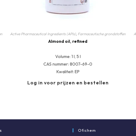
en
Active Pharmaceutical Ingredients (APIs)
,
Farmaceutische grondstoffen
A
Almond oil, refined
Volume: 1 l, 5 l
CAS nummer: 8007-69-0
Kwaliteit: EP
Log in voor prijzen en bestellen
s
Ofichem