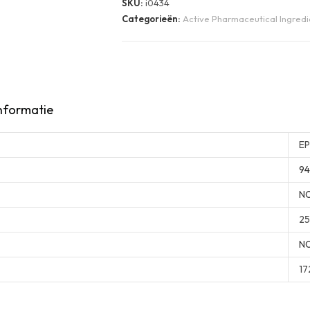
SKU:
i0434
Categorieën:
Active Pharmaceutical Ingredie
nformatie
EP
94
N
25
N
17